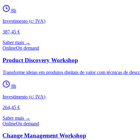
8
h
Investimento (c/ IVA)
387,45 €
Saber mais →
Online
On demand
Product Discovery Workshop
Transforme ideias em produtos digitais de valor com técnicas de desco
8
h
Investimento (c/ IVA)
264,45 €
Saber mais →
Online
On demand
Change Management Workshop