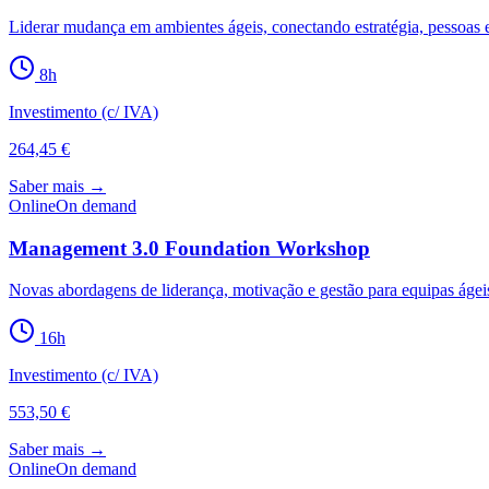
Liderar mudança em ambientes ágeis, conectando estratégia, pessoas e
8
h
Investimento (c/ IVA)
264,45 €
Saber mais →
Online
On demand
Management 3.0 Foundation Workshop
Novas abordagens de liderança, motivação e gestão para equipas ágei
16
h
Investimento (c/ IVA)
553,50 €
Saber mais →
Online
On demand