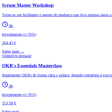
Scrum Master Workshop
Torne-se um facilitador e agente de mudança que leva equipas ágeis a
8
h
Investimento (c/ IVA)
264,45 €
Saber mais →
Online
On demand
OKR's Essentials Masterclass
Implemente OKRs de forma clara e prática, ligando estratégia à exec
8
h
Investimento (c/ IVA)
553,50 €
Saber mais →