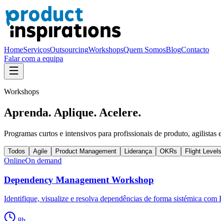
Home
Serviços
Outsourcing
Workshops
Quem Somos
Blog
Contacto
Falar com a equipa
Workshops
Aprenda. Aplique. Acelere.
Programas curtos e intensivos para profissionais de produto, agilistas e
Todos
Agile
Product Management
Liderança
OKRs
Flight Level
Online
On demand
Dependency Management Workshop
Identifique, visualize e resolva dependências de forma sistémica com 
8
h