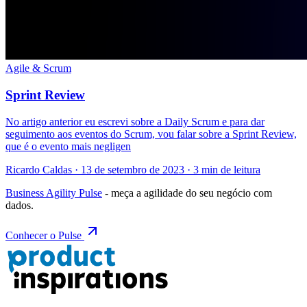
Agile & Scrum
Sprint Review
No artigo anterior eu escrevi sobre a Daily Scrum e para dar
seguimento aos eventos do Scrum, vou falar sobre a Sprint Review,
que é o evento mais negligen
Ricardo Caldas · 13 de setembro de 2023 · 3 min de leitura
Business Agility Pulse
- meça a agilidade do seu negócio com
dados.
Conhecer o Pulse