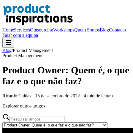
Home
Serviços
Outsourcing
Workshops
Quem Somos
Blog
Contacto
Falar com a equipa
Blog
/
Product Management
Product Management
Product Owner: Quem é, o que
faz e o que não faz?
Ricardo Caldas
·
15 de setembro de 2022
·
4
min de leitura
Explorar outros artigos