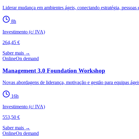
Liderar mudança em ambientes ágeis, conectando estratégia, pessoas e
8
h
Investimento (c/ IVA)
264,45 €
Saber mais →
Online
On demand
Management 3.0 Foundation Workshop
Novas abordagens de liderança, motivação e gestão para equipas ágei
16
h
Investimento (c/ IVA)
553,50 €
Saber mais →
Online
On demand