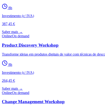
8
h
Investimento (c/ IVA)
387,45 €
Saber mais →
Online
On demand
Product Discovery Workshop
Transforme ideias em produtos digitais de valor com técnicas de desco
8
h
Investimento (c/ IVA)
264,45 €
Saber mais →
Online
On demand
Change Management Workshop