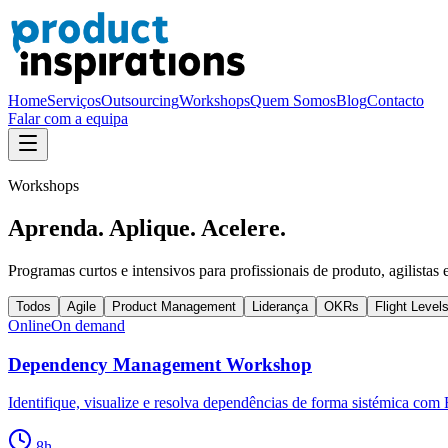
Home
Serviços
Outsourcing
Workshops
Quem Somos
Blog
Contacto
Falar com a equipa
Workshops
Aprenda. Aplique. Acelere.
Programas curtos e intensivos para profissionais de produto, agilistas e
Todos
Agile
Product Management
Liderança
OKRs
Flight Level
Online
On demand
Dependency Management Workshop
Identifique, visualize e resolva dependências de forma sistémica com 
8
h