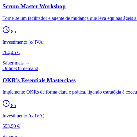
Scrum Master Workshop
Torne-se um facilitador e agente de mudança que leva equipas ágeis a
8
h
Investimento (c/ IVA)
264,45 €
Saber mais →
Online
On demand
OKR's Essentials Masterclass
Implemente OKRs de forma clara e prática, ligando estratégia à exec
8
h
Investimento (c/ IVA)
553,50 €
Saber mais →